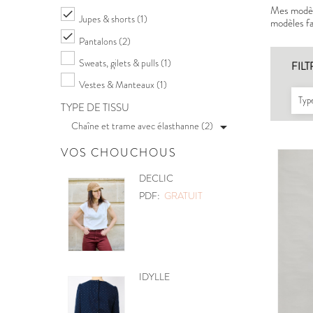
Mes modèle

Jupes & shorts
(1)
modèles fac

Pantalons
(2)
Sweats, gilets & pulls
(1)
FILT
Vestes & Manteaux
(1)
Type
TYPE DE TISSU
Chaîne et trame avec élasthanne (2)

VOS CHOUCHOUS
LIC
POCHETTE
:
GRATUIT
PDF:
GRATUIT
LE
MOBILE CŒURS
PDF:
GRATUIT