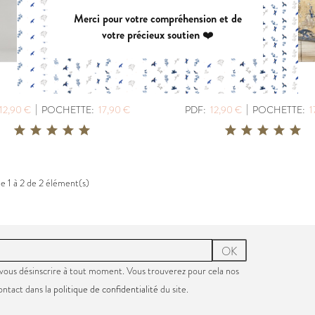
Merci pour votre compréhension et de
votre précieux soutien ❤️
VIREVOLTE
AZU
PDF:
12,90 €
PDF
EQUILIBRE
CALIFORNIA
POCHETTE:
17,90 €
POC
|
|
12,90 €
POCHETTE:
17,90 €
PDF:
12,90 €
POCHETTE:
1
e 1 à 2 de 2 élément(s)
OK
vous désinscrire à tout moment. Vous trouverez pour cela nos
ontact dans la
politique de confidentialité
du site.