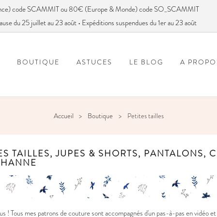
France) code SCAMMIT ou 80€ (Europe & Monde) code SO_SCAMMIT
ause du 25 juillet au 23 août • Expéditions suspendues du 1er au 23 août
BOUTIQUE
ASTUCES
LE BLOG
A PROPO
FOIRE AUX QUESTIONS
VOUS AVEZ DIT SC
Accueil
Boutique
Petites tailles
ES TAILLES, JUPES & SHORTS, PANTALONS, 
THANNE
s ! Tous mes patrons de couture sont accompagnés d'un pas-à-pas en vidéo et e