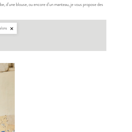
obe, d’une blouse, ou encore d’un manteau, je vous propose des
talons

HIR
BERGER
:
11,40 €
PDF:
12,90 €
HETTE:
17,90 €
POCHETTE:
17,90 €
IER A DOUDOUS
ICONE
:
GRATUIT
PDF:
12,90 €
POCHETTE:
17,90 €