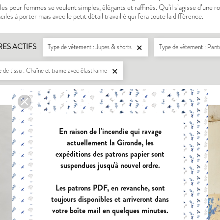
s pour femmes se veulent simples, élégants et raffinés. Qu’il s’agisse d’une r
iles à porter mais avec le petit détail travaillé qui fera toute la différence.
RES ACTIFS
Type de vêtement : Jupes & shorts
Type de vêtement : Pan

 de tissu : Chaîne et trame avec élasthanne

LISERON
ZEP
En raison de l'incendie qui ravage
PDF:
12,90 €
PDF
actuellement la Gironde, les
POCHETTE:
17,90 €
POC
expéditions des patrons papier sont
suspendues jusqu'à nouvel ordre.
Les patrons PDF, en revanche, sont
EUGENIE
PAN
toujours disponibles et arriveront dans
PDF:
11,90 €
PDF
votre boîte mail en quelques minutes.
POCHETTE:
17,90 €