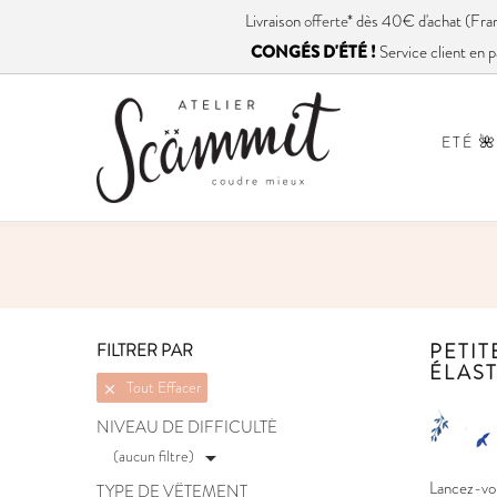
Livraison
offerte
* dès 40€ d'achat (
CONGÉS D'ÉTÉ !
Service client en p
ETÉ 🌺
PETIT
FILTRER PAR
ÉLAS
Tout Effacer

NIVEAU DE DIFFICULTÉ
(aucun filtre)

Lancez-vou
TYPE DE VÊTEMENT