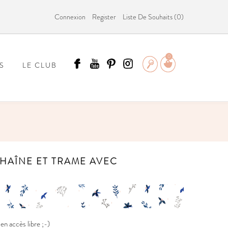
Connexion
Register
Liste De Souhaits (
0
)
0
S
LE CLUB
ÄMMIT ?
CHAÎNE ET TRAME AVEC
n accès libre ;-)