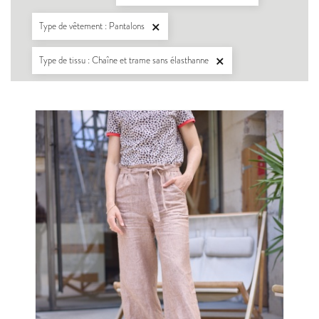
Type de vêtement : Pantalons

Type de tissu : Chaîne et trame sans élasthanne
