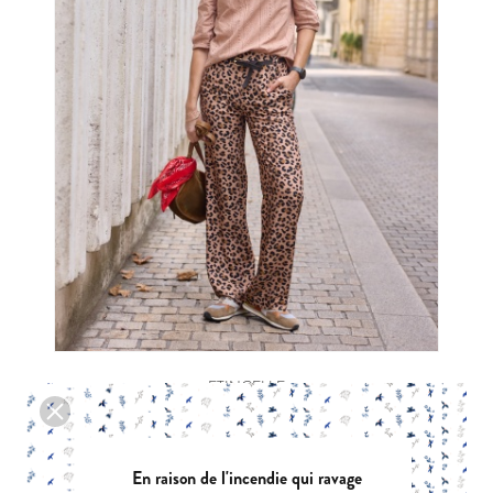
ETINCELLE
|
PDF:
12,90 €
POCHETTE:
17,90 €
En raison de l'incendie qui ravage