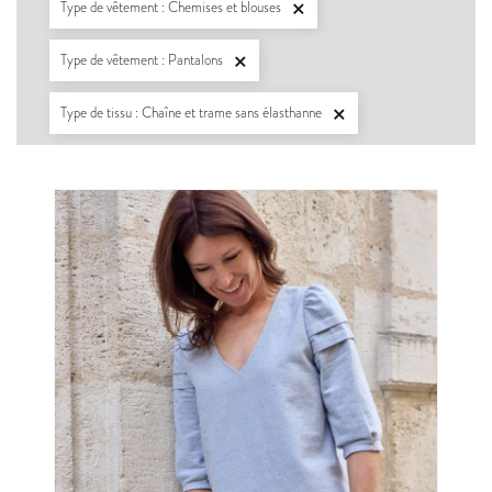
Type de vêtement : Chemises et blouses

Type de vêtement : Pantalons

Type de tissu : Chaîne et trame sans élasthanne
