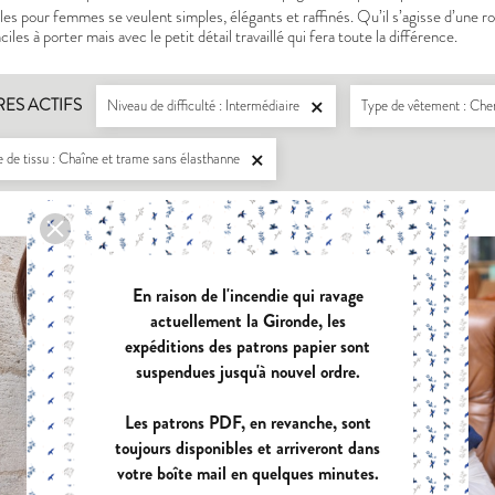
s pour femmes se veulent simples, élégants et raffinés. Qu’il s’agisse d’une r
iles à porter mais avec le petit détail travaillé qui fera toute la différence.
RES ACTIFS
Niveau de difficulté : Intermédiaire
Type de vêtement : Che

 de tissu : Chaîne et trame sans élasthanne

LISERON
ZEPHIR
En raison de l'incendie qui ravage
PDF:
12,90 €
PDF:
11,40 €
actuellement la Gironde, les
POCHETTE:
17,90 €
POCHETTE:
17
expéditions des patrons papier sont
suspendues jusqu'à nouvel ordre.
Les patrons PDF, en revanche, sont
EUGENIE
PANIER A DO
toujours disponibles et arriveront dans
PDF:
11,90 €
PDF:
GRATUIT
votre boîte mail en quelques minutes.
POCHETTE:
17,90 €