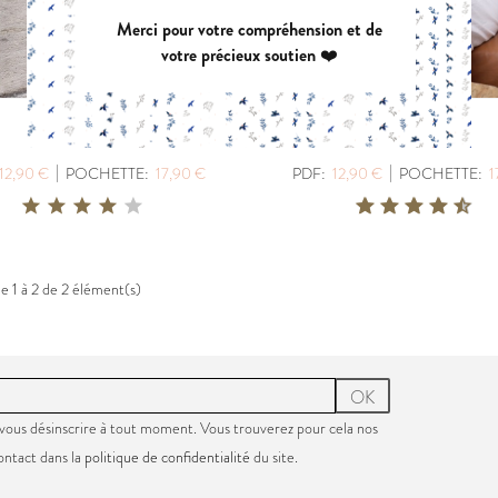
Merci pour votre compréhension et de
votre précieux soutien ❤️
VIREVOLTE
AZUR
PDF:
12,90 €
PDF:
12,90 €
MUSE
MUST
POCHETTE:
17,90 €
POCHETTE:
17
|
|
12,90 €
POCHETTE:
17,90 €
PDF:
12,90 €
POCHETTE:
1
e 1 à 2 de 2 élément(s)
OK
vous désinscrire à tout moment. Vous trouverez pour cela nos
ontact dans la
politique de confidentialité
du site.