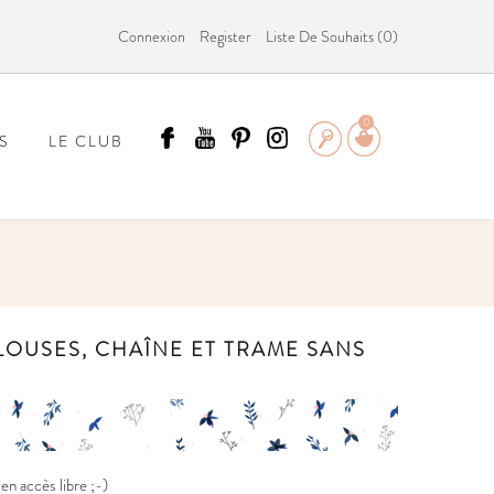
Connexion
Register
Liste De Souhaits (
0
)
0
S
LE CLUB
ÄMMIT ?
BLOUSES, CHAÎNE ET TRAME SANS
n accès libre ;-)