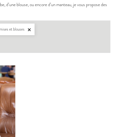
obe, d’une blouse, ou encore d’un manteau, je vous propose des
mises et blouses

BERGER
PDF:
12,90 €
,90 €
POCHETTE:
17,90 €
UDOUS
ICONE
PDF:
12,90 €
POCHETTE:
17,90 €