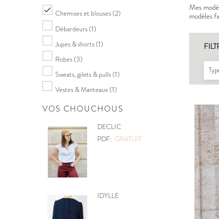
Mes modèle

Chemises et blouses
(2)
modèles fac
Débardeurs
(1)
Jupes & shorts
(1)
FILT
Robes
(3)
Type
Sweats, gilets & pulls
(1)
Vestes & Manteaux
(1)
VOS CHOUCHOUS
POCHETTE
PDF:
GRATUIT
MOBILE CŒURS
PDF:
GRATUIT