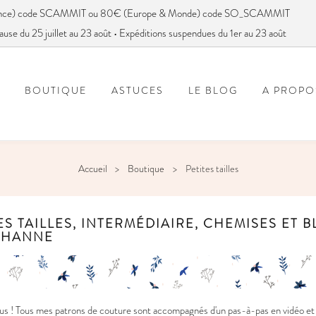
France) code SCAMMIT ou 80€ (Europe & Monde) code SO_SCAMMIT
ause du 25 juillet au 23 août • Expéditions suspendues du 1er au 23 août
BOUTIQUE
ASTUCES
LE BLOG
A PROPO
FOIRE AUX QUESTIONS
VOUS AVEZ DIT SC
Accueil
Boutique
Petites tailles
ES TAILLES, INTERMÉDIAIRE, CHEMISES ET 
THANNE
s ! Tous mes patrons de couture sont accompagnés d'un pas-à-pas en vidéo et e