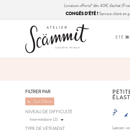
Livraison
offerte
* dès 40€ d'achat (
CONGÉS D'ÉTÉ !
Service client en p
ETÉ 🌺
PETIT
FILTRER PAR
ÉLAS
Tout Effacer

NIVEAU DE DIFFICULTÉ
Intermédiaire (2)

Lancez-vou
TYPE DE VÊTEMENT