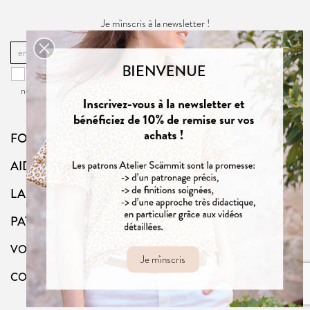
Je m'inscris à la newsletter !
OK
Vous pouvez vous désinscrire à tout moment. Vous trouverez pour cela
nos informations de contact dans la
politique de confidentialité
du site.
FOLLOW US
AIDE
LA BOUTIQUE
PATRONS
VOTRE COMPTE
Je m'inscris
CONTACT