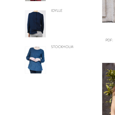
MOBILE CŒURS
PDF:
GRATUIT
PDF:
BE PRETTY