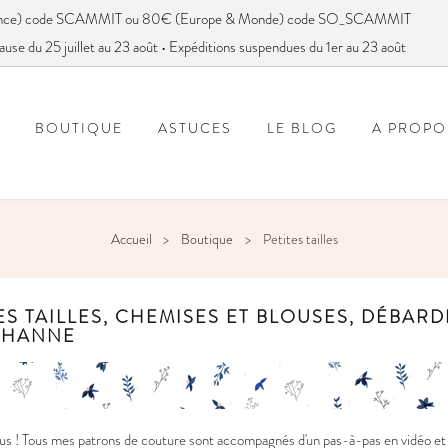
France) code SCAMMIT ou 80€ (Europe & Monde) code SO_SCAMMIT
ause du 25 juillet au 23 août • Expéditions suspendues du 1er au 23 août
BOUTIQUE
ASTUCES
LE BLOG
A PROPO
FOIRE AUX QUESTIONS
VOUS AVEZ DIT SC
Accueil
Boutique
Petites tailles
ES TAILLES, CHEMISES ET BLOUSES, DÉBAR
THANNE
s ! Tous mes patrons de couture sont accompagnés d'un pas-à-pas en vidéo et e