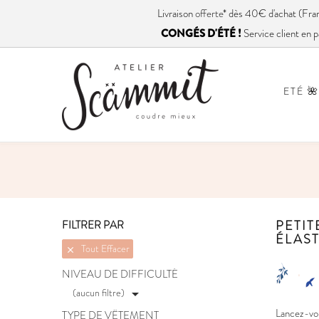
Livraison
offerte
* dès 40€ d'achat (
CONGÉS D'ÉTÉ !
Service client en p
ETÉ 🌺
PETIT
FILTRER PAR
ÉLAS
Tout Effacer

NIVEAU DE DIFFICULTÉ
(aucun filtre)

Lancez-vou
TYPE DE VÊTEMENT