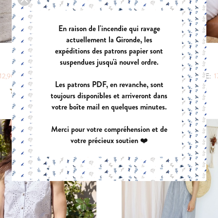
EUGENIE
PANIER A DO
En raison de l'incendie qui ravage
PDF:
11,90 €
PDF:
GRATUIT
actuellement la Gironde, les
POCHETTE:
17,90 €
expéditions des patrons papier sont
MUSE
MUST
suspendues jusqu'à nouvel ordre.
|
|
12,90 €
POCHETTE:
17,90 €
PDF:
12,90 €
POCHETTE:
1
Les patrons PDF, en revanche, sont
VIREVOLTE
AZUR
toujours disponibles et arriveront dans
PDF:
12,90 €
PDF:
12,90 €
votre boîte mail en quelques minutes.
POCHETTE:
17,90 €
POCHETTE:
17
Merci pour votre compréhension et de
votre précieux soutien ❤️