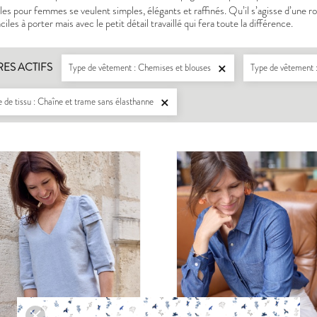
s pour femmes se veulent simples, élégants et raffinés. Qu’il s’agisse d’une r
iles à porter mais avec le petit détail travaillé qui fera toute la différence.
RES ACTIFS
Type de vêtement : Chemises et blouses
Type de vêtement 

 de tissu : Chaîne et trame sans élasthanne

LISERON
ZEPHIR
PDF:
12,90 €
PDF:
11,40 €
POCHETTE:
17,90 €
POCHETTE:
17