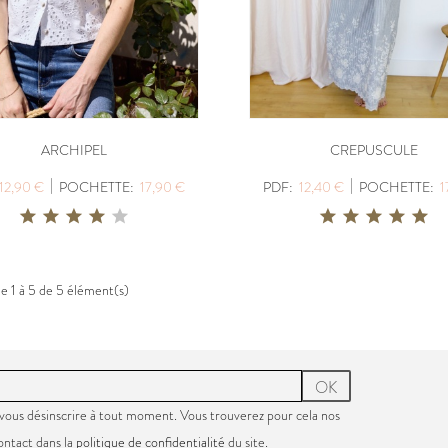
ARCHIPEL
CREPUSCULE
|
|
12,90 €
POCHETTE:
17,90 €
PDF:
12,40 €
POCHETTE:
1
de 1 à 5 de 5 élément(s)
OK
vous désinscrire à tout moment. Vous trouverez pour cela nos
ontact dans la
politique de confidentialité
du site.