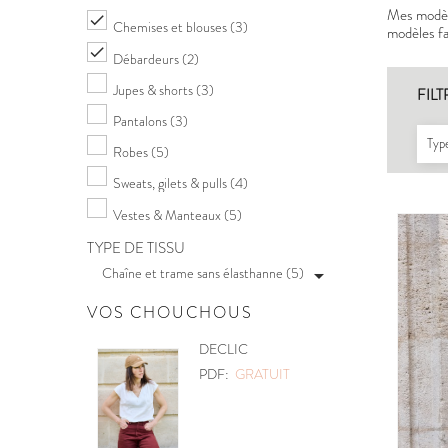
Mes modèle

Chemises et blouses
(3)
modèles fac

Débardeurs
(2)
Jupes & shorts
(3)
FILT
Pantalons
(3)
Type
Robes
(5)
Sweats, gilets & pulls
(4)
Vestes & Manteaux
(5)
TYPE DE TISSU
Chaîne et trame sans élasthanne (5)

VOS CHOUCHOUS
POCHETTE
PDF:
GRATUIT