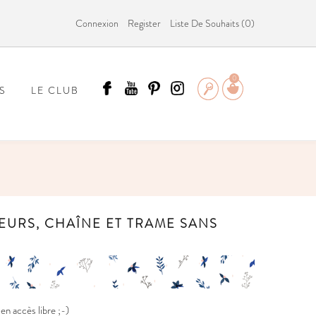
Connexion
Register
Liste De Souhaits (
0
)
0
S
LE CLUB
ÄMMIT ?
DEURS, CHAÎNE ET TRAME SANS
n accès libre ;-)