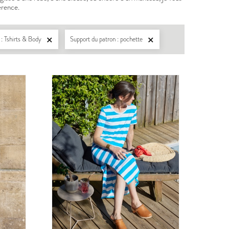
férence.
: Tshirts & Body
Support du patron : pochette


BERGER
PDF:
12,90 €