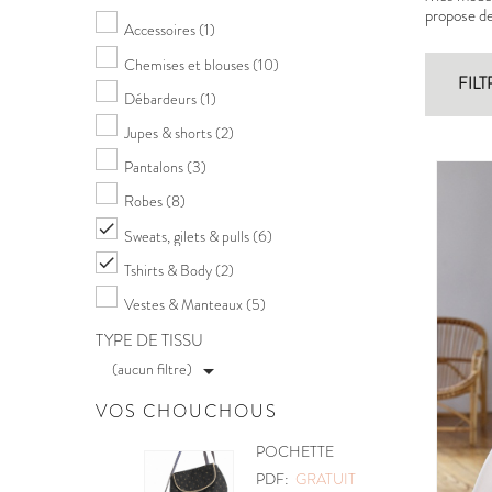
propose des
Accessoires
(1)
Chemises et blouses
(10)
FILT
Débardeurs
(1)
Jupes & shorts
(2)
Pantalons
(3)
Robes
(8)

Sweats, gilets & pulls
(6)

Tshirts & Body
(2)
Vestes & Manteaux
(5)
TYPE DE TISSU
(aucun filtre)

VOS CHOUCHOUS
POCHETTE
PDF:
GRATUIT