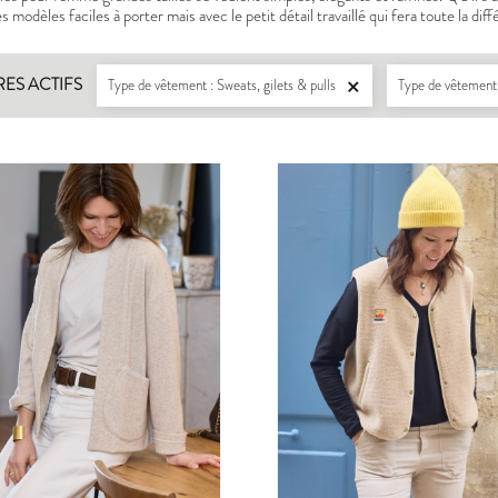
 modèles faciles à porter mais avec le petit détail travaillé qui fera toute la dif
RES ACTIFS
Type de vêtement : Sweats, gilets & pulls
Type de vêtement 

LISERON
ZEPHIR
PDF:
12,90 €
PDF:
11,40 €