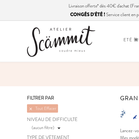
Livraison
offerte
* dès 40€ d'achat (
CONGÉS D'ÉTÉ !
Service client en p
ETÉ 🌺
GRAND
FILTRER PAR
Tout Effacer

NIVEAU DE DIFFICULTÉ
(aucun filtre)

Lancez-vou
TYPE DE VÊTEMENT
Mes modèle