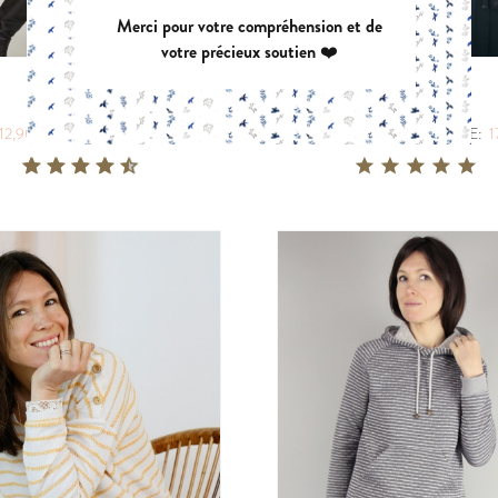
Merci pour votre compréhension et de
votre précieux soutien ❤️
CAPSULE
BERGER
|
|
12,90 €
POCHETTE:
17,90 €
PDF:
12,90 €
POCHETTE:
1