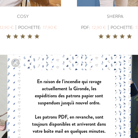
POCHETTE:
17,90 €
POCHETTE:
17
COSY
SHERPA
|
|
12,90 €
POCHETTE:
17,90 €
PDF:
12,90 €
POCHETTE:
1
EUGENIE
PANIER A DO
PDF:
11,90 €
PDF:
GRATUIT
POCHETTE:
17,90 €
VIREVOLTE
AZUR
En raison de l'incendie qui ravage
PDF:
12,90 €
PDF:
12,90 €
actuellement la Gironde, les
POCHETTE:
17,90 €
POCHETTE:
17
expéditions des patrons papier sont
suspendues jusqu'à nouvel ordre.
Les patrons PDF, en revanche, sont
toujours disponibles et arriveront dans
votre boîte mail en quelques minutes.