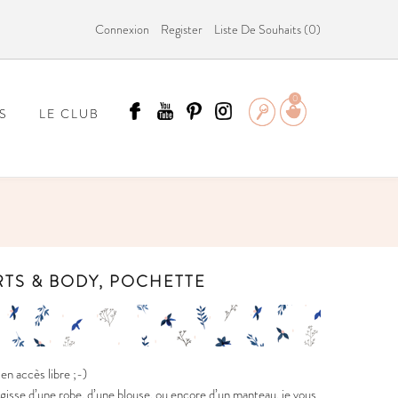
Connexion
Register
Liste De Souhaits (
0
)
0
S
LE CLUB
ÄMMIT ?
IRTS & BODY, POCHETTE
n accès libre ;-)
gisse d’une robe, d’une blouse, ou encore d’un manteau, je vous