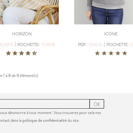
HORIZON
ICONE
|
|
12,90 €
POCHETTE:
17,90 €
PDF:
12,90 €
POCHETTE:
1
de 1 à 8 de 8 élément(s)
OK
vous désinscrire à tout moment. Vous trouverez pour cela nos
ontact dans la
politique de confidentialité
du site.