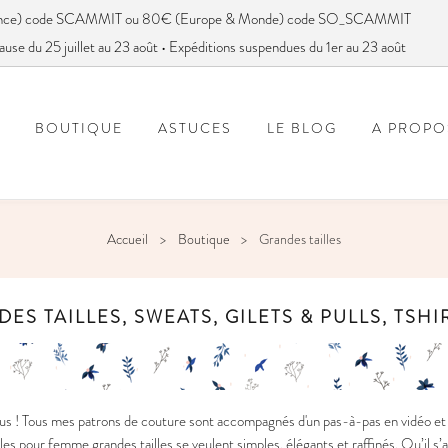
France) code SCAMMIT ou 80€ (Europe & Monde) code SO_SCAMMIT
ause du 25 juillet au 23 août • Expéditions suspendues du 1er au 23 août
BOUTIQUE
ASTUCES
LE BLOG
A PROPO
FOIRE AUX QUESTIONS
VOUS AVEZ DIT SC
Accueil
Boutique
Grandes tailles
ES TAILLES, SWEATS, GILETS & PULLS, TSH
s ! Tous mes patrons de couture sont accompagnés d'un pas-à-pas en vidéo et e
s pour femme grandes tailles se veulent simples, élégants et raffinés. Qu’il s’a