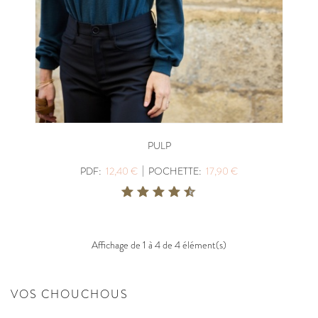
PULP
|
PDF:
12,40 €
POCHETTE:
17,90 €
Affichage de 1 à 4 de 4 élément(s)
VOS CHOUCHOUS