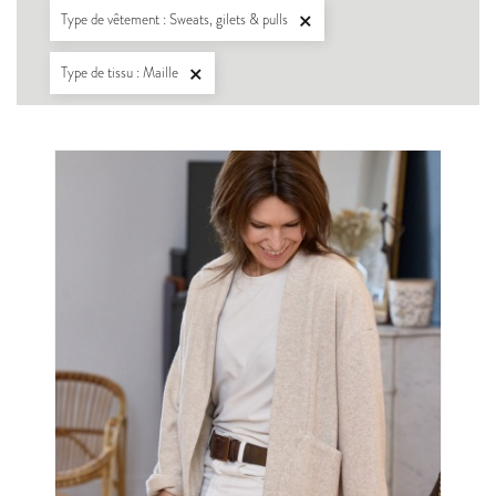
Type de vêtement : Sweats, gilets & pulls

Type de tissu : Maille
