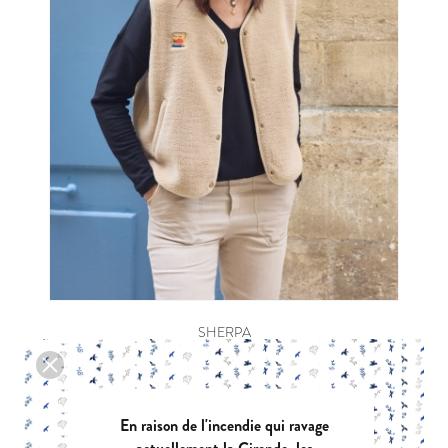
SHERPA
|
PDF:
12,90 €
POCHETTE:
17,90 €
En raison de l'incendie qui ravage