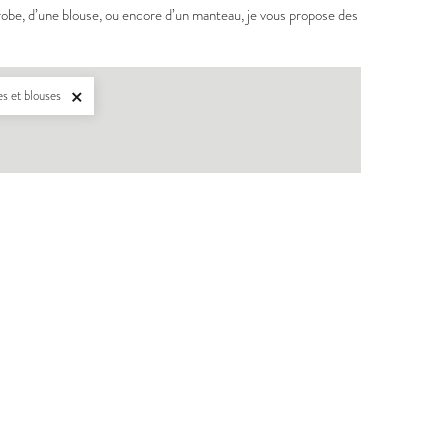
e robe, d’une blouse, ou encore d’un manteau, je vous propose des
s et blouses

BERGER
PDF:
12,90 €
,90 €
POCHETTE:
17,90 €