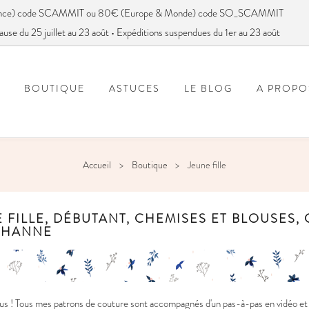
France) code SCAMMIT ou 80€ (Europe & Monde) code SO_SCAMMIT
ause du 25 juillet au 23 août • Expéditions suspendues du 1er au 23 août
BOUTIQUE
ASTUCES
LE BLOG
A PROPO
FOIRE AUX QUESTIONS
VOUS AVEZ DIT SC
Accueil
Boutique
Jeune fille
 FILLE, DÉBUTANT, CHEMISES ET BLOUSES,
THANNE
s ! Tous mes patrons de couture sont accompagnés d'un pas-à-pas en vidéo et e