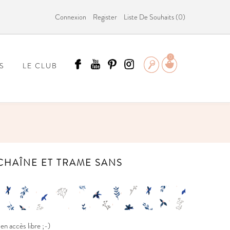
Connexion
Register
Liste De Souhaits (
0
)
0
S
LE CLUB
ÄMMIT ?
 CHAÎNE ET TRAME SANS
n accès libre ;-)