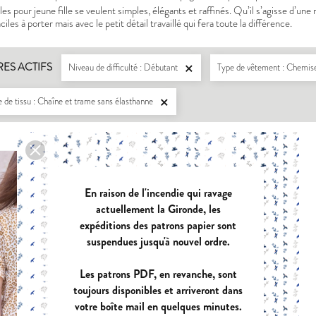
s pour jeune fille se veulent simples, élégants et raffinés. Qu’il s’agisse d’un
iles à porter mais avec le petit détail travaillé qui fera toute la différence.
RES ACTIFS
Niveau de difficulté : Débutant
Type de vêtement : Chemise

 de tissu : Chaîne et trame sans élasthanne

En raison de l'incendie qui ravage
actuellement la Gironde, les
expéditions des patrons papier sont
suspendues jusqu'à nouvel ordre.
LISERON
ZEPHIR
PDF:
12,90 €
PDF:
11,40 €
Les patrons PDF, en revanche, sont
POCHETTE:
17,90 €
POCHETTE:
17
toujours disponibles et arriveront dans
votre boîte mail en quelques minutes.