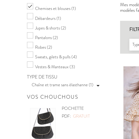
Mes modèle

Chemises et blouses
(1)
modèles fac
Débardeurs
(1)
Jupes & shorts
(2)
FILT
Pantalons
(2)
Type
Robes
(2)
Sweats, gilets & pulls
(4)
Vestes & Manteaux
(3)
TYPE DE TISSU
Chaîne et trame sans élasthanne (1)

VOS CHOUCHOUS
POCHETTE
PDF:
GRATUIT