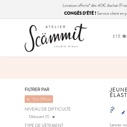
Livraison
offerte
* dès 40€ d'achat (
CONGÉS D'ÉTÉ !
Service client en p
ETÉ 🌺
JEUNE
FILTRER PAR
ÉLAS
Tout Effacer

NIVEAU DE DIFFICULTÉ
Débutant (1)

Lancez-vou
TYPE DE VÊTEMENT