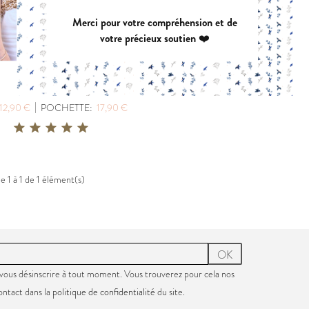
Merci pour votre compréhension et de
EUGENIE
PANIER A DO
votre précieux soutien ❤️
PDF:
11,90 €
PDF:
GRATUIT
POCHETTE:
17,90 €
IDOLE
|
12,90 €
POCHETTE:
17,90 €
VIREVOLTE
AZUR
PDF:
12,90 €
PDF:
12,90 €
POCHETTE:
17,90 €
POCHETTE:
17
e 1 à 1 de 1 élément(s)
OK
vous désinscrire à tout moment. Vous trouverez pour cela nos
ontact dans la
politique de confidentialité
du site.