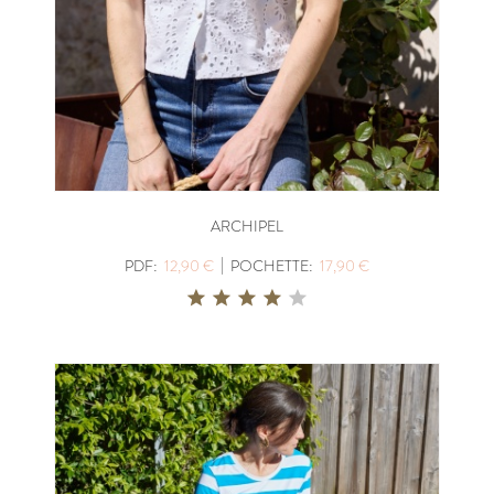
ARCHIPEL
|
PDF:
12,90 €
POCHETTE:
17,90 €