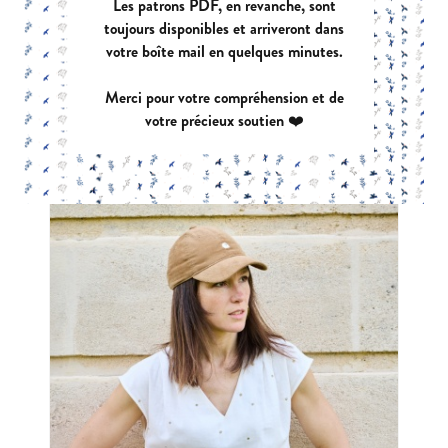
Les patrons PDF, en revanche, sont
toujours disponibles et arriveront dans
votre boîte mail en quelques minutes.
CAPSULE
Merci pour votre compréhension et de
|
PDF:
12,90 €
POCHETTE:
17,90 €
votre précieux soutien ❤️