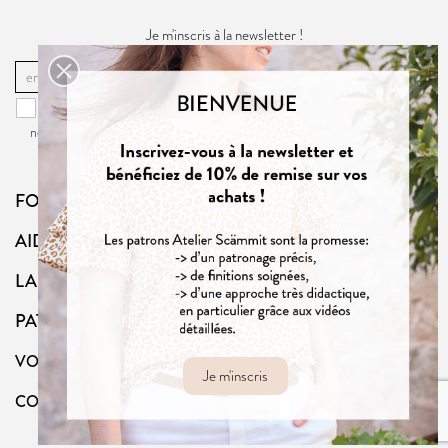
Je m'inscris à la newsletter !
OK
Vous pouvez vous désinscrire à tout moment. Vous trouverez pour cela
nos informations de contact dans la
politique de confidentialité
du site.
FOLLOW US
AIDE
LA BOUTIQUE
PATRONS
VOTRE COMPTE
Je m'inscris
CONTACT