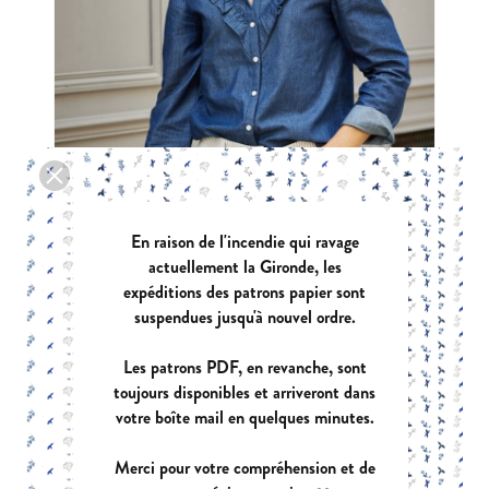
En raison de l'incendie qui ravage
actuellement la Gironde, les
expéditions des patrons papier sont
suspendues jusqu'à nouvel ordre.
DIAPASON
|
PDF:
12,90 €
POCHETTE:
17,90 €
Les patrons PDF, en revanche, sont
toujours disponibles et arriveront dans
votre boîte mail en quelques minutes.
Merci pour votre compréhension et de