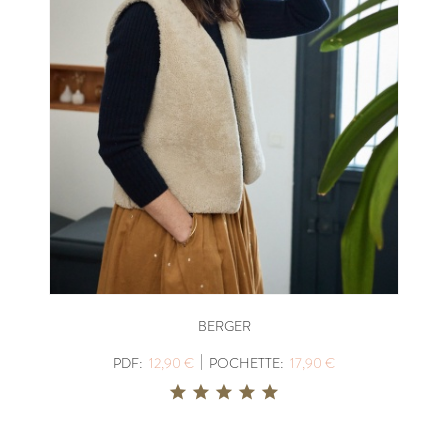
BERGER
|
PDF:
12,90 €
POCHETTE:
17,90 €