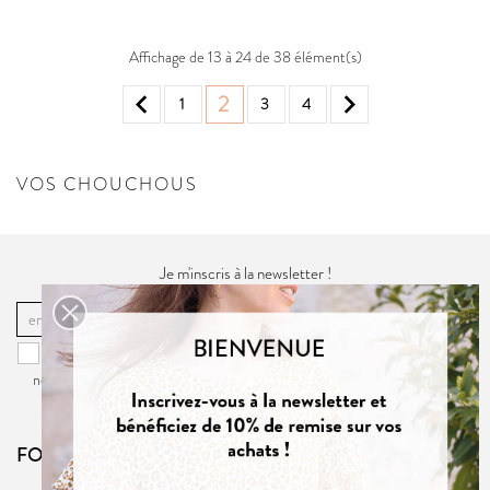
Affichage de 13 à 24 de 38 élément(s)


2
1
3
4
VOS CHOUCHOUS
Je m'inscris à la newsletter !
OK
Vous pouvez vous désinscrire à tout moment. Vous trouverez pour cela
nos informations de contact dans la
politique de confidentialité
du site.
FOLLOW US