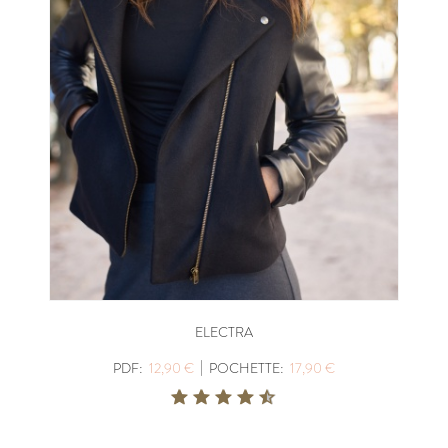
ELECTRA
|
PDF:
12,90 €
POCHETTE:
17,90 €