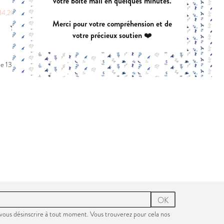
votre boîte mail en quelques minutes.
|
14,20 €
POCHETTE:
19,90 €
Merci pour votre compréhension et de
votre précieux soutien ❤️
EUGENIE
PANIER A DO
PDF:
11,90 €
PDF:
GRATUIT
POCHETTE:
17,90 €
de 13 à 13 de 13 élément(s)
VIREVOLTE
AZUR
PDF:
12,90 €
PDF:
12,90 €
POCHETTE:
17,90 €
POCHETTE:
17
OK
vous désinscrire à tout moment. Vous trouverez pour cela nos