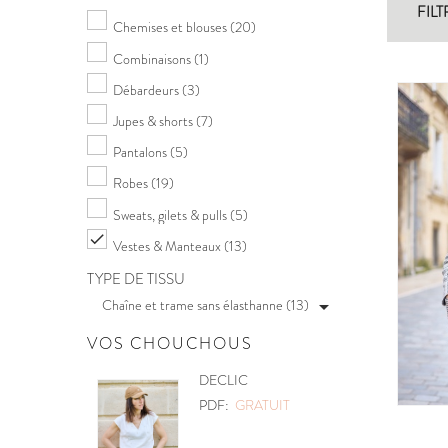
FILT
Chemises et blouses
(20)
Combinaisons
(1)
Débardeurs
(3)
Jupes & shorts
(7)
Pantalons
(5)
Robes
(19)
Sweats, gilets & pulls
(5)

Vestes & Manteaux
(13)
TYPE DE TISSU
Chaîne et trame sans élasthanne (13)

VOS CHOUCHOUS
POCHETTE
PDF:
GRATUIT