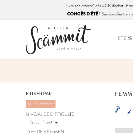
Livraison
offerte
* dès 40€ d'achat (
CONGÉS D'ÉTÉ !
Service client en p
ETÉ 🌺
FEMME
FILTRER PAR
Tout Effacer

NIVEAU DE DIFFICULTÉ
(aucun filtre)

TYPE DE VÊTEMENT