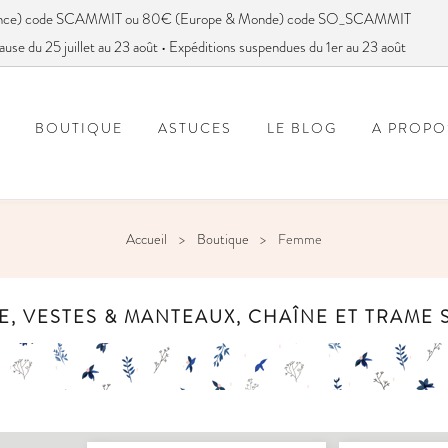
France) code SCAMMIT ou 80€ (Europe & Monde) code SO_SCAMMIT
ause du 25 juillet au 23 août • Expéditions suspendues du 1er au 23 août
BOUTIQUE
ASTUCES
LE BLOG
A PROPO
FOIRE AUX QUESTIONS
VOUS AVEZ DIT SC
Accueil
Boutique
Femme
, VESTES & MANTEAUX, CHAÎNE ET TRAME 