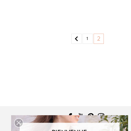
UDOUS
ICONE
PDF:
12,90 €
POCHETTE:
17,90 €

2
1
ABSOLU
PDF:
12,90 €
,90 €
POCHETTE:
17,90 €