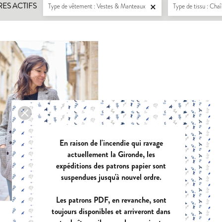
RES ACTIFS
Type de vêtement : Vestes & Manteaux
Type de tissu : Cha

En raison de l'incendie qui ravage
actuellement la Gironde, les
expéditions des patrons papier sont
suspendues jusqu'à nouvel ordre.
LISERON
ZEPHIR
Les patrons PDF, en revanche, sont
PDF:
12,90 €
PDF:
11,40 €
POCHETTE:
17,90 €
POCHETTE:
17
toujours disponibles et arriveront dans
PUNTO