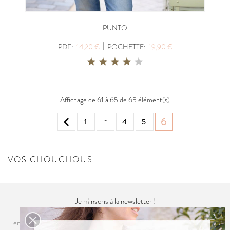
PUNTO
|
PDF:
14,20 €
POCHETTE:
19,90 €
Affichage de 61 à 65 de 65 élément(s)
…

6
1
4
5
VOS CHOUCHOUS
Je m'inscris à la newsletter !
OK