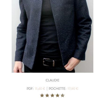
CLAUDIE
|
PDF:
11,40 €
POCHETTE:
17,90 €